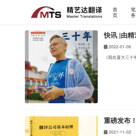
首
笔
页
务
快讯 |由
2022-01-06
《我在厦大三十年
重磅发布
2021-11-02