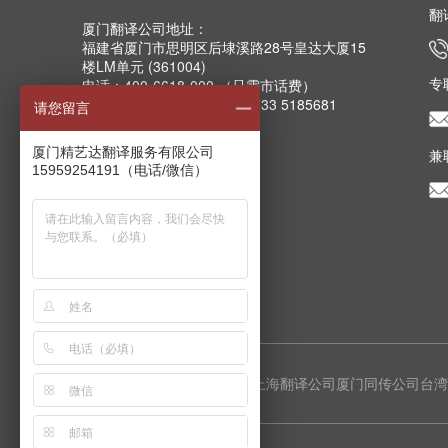
翻
厦门翻译公司地址：
福建省厦门市思明区后埭溪路28号皇达大厦15
楼LM单元 (361004)
专
电话：400-6618-000 （只需市话费）
电话：0592-5185157 5185733 5185681
请您留言
5185682 5185159
传真：0592-5185755
厦门精艺达翻译服务有限公司
兼
Email：info@mts.cn
15959254191（电话/微信）
厦门翻译公司分支机构
上海翻译公司
厦门同传公司
台湾