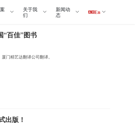
户案
关于我
新闻动
En
们
态
国“百佳”图书
版，厦门精艺达翻译公司翻译。
式出版！