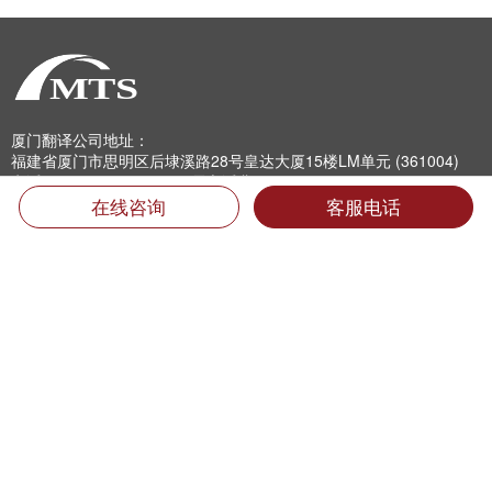
厦门翻译公司地址：
福建省厦门市思明区后埭溪路28号皇达大厦15楼LM单元 (361004)
电话：400-6618-000 （只需市话费）
电话：0592-5185157 5185733 5185681 5185682 5185159
在线咨询
客服电话
传真：0592-5185755
Email：info@mts.cn
翻译投诉及招聘信息
翻译质量投诉:
0592-5185593转816
专职翻译招聘:
jobs@mts.cn