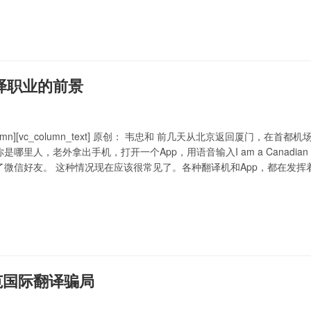
口译职业的前景
vc_column][vc_column_text] 原创： 韦忠和 前几天从北京返
是哪里人，老外拿出手机，打开一个App，用语音输入I am a Cana
了微信好友。 这种情况现在应该很常见了。各种翻译机和App，都在发
。信息技术的发展促进沟通，造福人类，可见一斑。 近几年，人工智能（
范国际翻译骗局