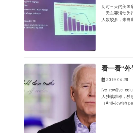
历时三天的美国翻译公
一天主要活动为
人数较多，来自
名的企业管理顾问
看一看“外
2019-04-29
[vc_row][vc
人独战群雄，独怼
（Anti-Jewish
grid…