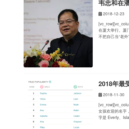
韦忠和在
2018-12-23
[vc_row][v
在厦大举行。厦
不把自己当“老
百集的电视节目
门评上“花园城市
2018年
2018-11-30
[vc_row][vc
女孩欢迎的名字，而J
字是 Everly、Isla、