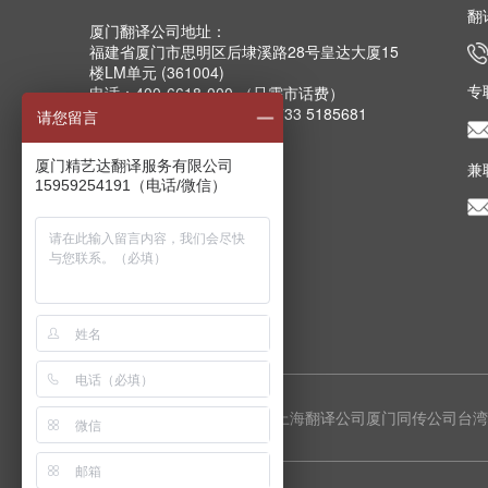
翻
厦门翻译公司地址：
福建省厦门市思明区后埭溪路28号皇达大厦15
楼LM单元 (361004)
专
电话：400-6618-000 （只需市话费）
电话：0592-5185157 5185733 5185681
请您留言
5185682 5185159
传真：0592-5185755
厦门精艺达翻译服务有限公司
兼
Email：info@mts.cn
15959254191（电话/微信）
厦门翻译公司分支机构
上海翻译公司
厦门同传公司
台湾