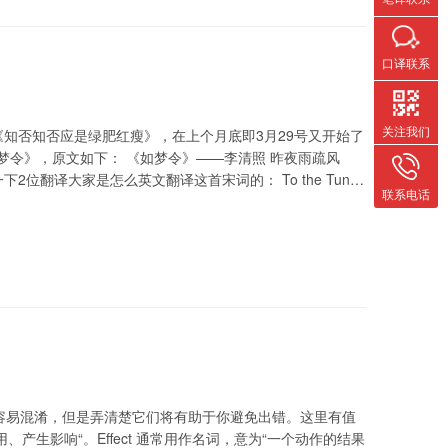
口译联系
关注我们
主演的电视剧《知否知否应是绿肥红瘦》，在上个月底即3月29号又开始了
梦令》，原文如下： 《如梦令》——李清照 昨夜雨疏风
翻译大家是怎么英文翻译这首宋词的： To the Tune
联系电话
容易混淆，但是弄清楚它们将有助于你避免出错。这里有值
为“起作用、产生影响“。Effect 通常用作名词，意为“一个动作的结果