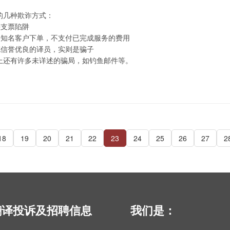
的几种欺诈方式：
头支票陷阱
假冒知名客户下单，不支付已完成服务的费用
充信誉优良的译员，实则是骗子
上还有许多未详述的骗局，如钓鱼邮件等。
18
19
20
21
22
23
24
25
26
27
2
翻译投诉及招聘信息
我们是：