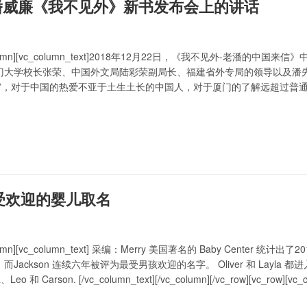
潘威廉《我不见外》新书发布会上的讲话
c_column][vc_column_text]2018年12月22日，《我不见外-
门大学校长张荣、中国外文局陆彩荣副局长、福建省外专局的领导以及潘先
外”，对于中国的热爱不亚于土生土长的中国人，对于厦门的了解远超过普
，向世界推介厦门；他从世界各地的图书馆搜集了大量珍贵的关于厦门的
”和联合国宜居…
最受欢迎的婴儿取名
_column][vc_column_text] 采编：Merry 美国著名的 Baby Cent
ackson 连续六年被评为最受男孩欢迎的名字。 Oliver 和 Layla 都进
Leo 和 Carson. ​​​​[/vc_column_text][/vc_column][/vc_row][vc_row][v