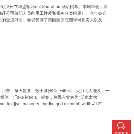
9年会于5月3日在华盛顿Omni Shoreham酒店闭幕。本届年会，第
翻译公司兼职人员的用工性质和税务分类问题）。今年参会
天的交流讨论，会议安排了美国国务院翻译司负责人以及知
resident) 川普。每天数条、数十条推特(Twitter)，火力无人能及，一
（Fake Media）标签，将民主党称为“反犹太党”
][vc_masonry_media_grid element_width=”12″
笔译联系