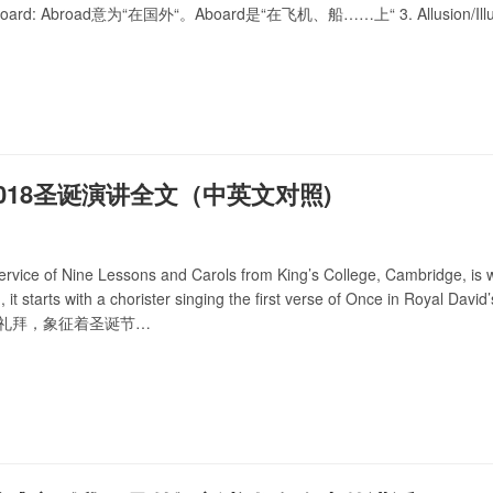
/Aboard: Abroad意为“在国外“。Aboard是“在飞机、船……上“ 3. Allusion/
ure/Ensure: …
018圣诞演讲全文（中英文对照)
ervice of Nine Lessons and Carols from King’s College, Cambridge, is w
ld, it starts with a chorister singing the first verse of Onc
堂礼拜，象征着圣诞节…