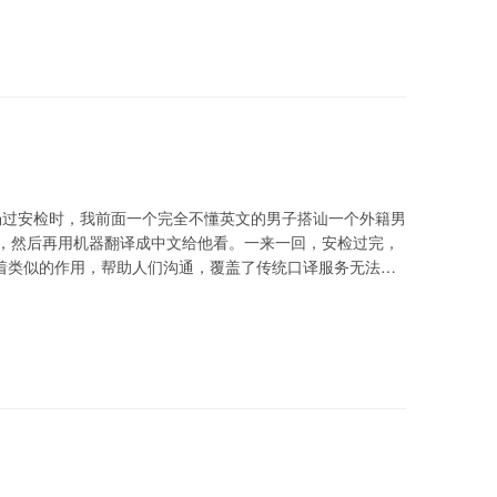
回厦门，在首都机场过安检时，我前面一个完全不懂英文的男子搭讪一个外籍男
dian，然后再用机器翻译成中文给他看。一来一回，安检过完，
挥着类似的作用，帮助人们沟通，覆盖了传统口译服务无法覆
AI）的发展，特别是机器翻译技术的进步，引起了社会普遍