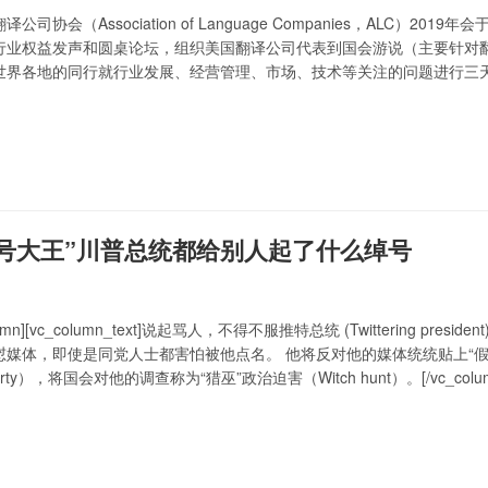
司协会（Association of Language Companies，ALC）201
行业权益发声和圆桌论坛，组织美国翻译公司代表到国会游说（主要针对
世界各地的同行就行业发展、经营管理、市场、技术等关注的问题进行三
、领导力培训专家等来发言。会上发布了2019年度ALC行业调查报告。
号大王”川普总统都给别人起了什么绰号
_column][vc_column_text]说起骂人，不得不服推特总统 (Twittering p
媒体，即使是同党人士都害怕被他点名。 他将反对他的媒体统统贴上“假媒体”
 party），将国会对他的调查称为“猎巫”政治迫害（Witch hunt）。[/vc_column_text