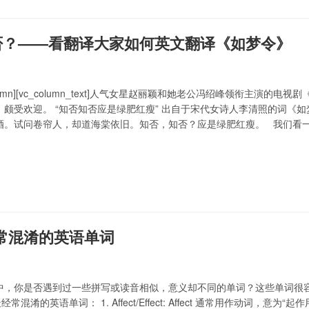
否？——看翻译大家如何英文翻译《如梦令》
vc_column][vc_column_text]人气女星赵丽颖和她老公冯绍峰领衔
颇受欢迎。 “知否知否应是绿肥红瘦” 出自于宋代女诗人李清照的词《如
。试问卷帘人，却道海棠依旧。知否，知否？应是绿肥红瘦。 我们看一下2位
杨宪益 英译 Last night the rain was light, the wind fierc…
经常混淆的英语单词
中，你是否遇到过一些拼写或读音相似，意义却不同的单词？这些单词很
经常混淆的英语单词： 1. Affect/Effect: Affect 通常用作动词，意