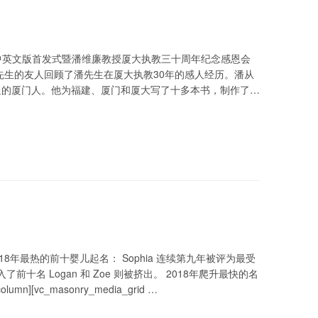
老潘的中国来信》中英文版首发式暨潘维廉教授厦大执教三十周年纪念感恩会
生的友人回顾了潘先生在厦大执教30年的感人经历。潘从
通的厦门人。他为福建、厦门和厦大写了十多本书，制作了几
历史资料和老照片，帮助厦门拾回几个世纪的历史，帮助厦
er 统计出了2018年最热的前十婴儿起名： Sophia 连续第九年被评为最受
入了前十名 Logan 和 Zoe 则被挤出。 2018年爬升最快的名
c_column][vc_masonry_media_grid …