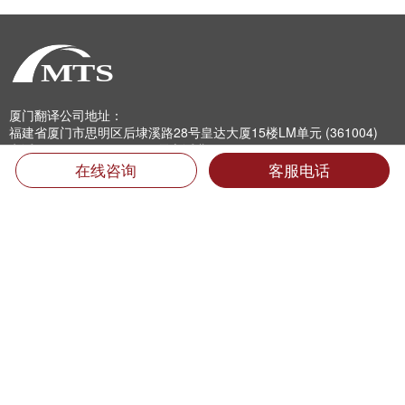
厦门翻译公司地址：
福建省厦门市思明区后埭溪路28号皇达大厦15楼LM单元 (361004)
电话：400-6618-000 （只需市话费）
电话：0592-5185157 5185733 5185681 5185682 5185159
在线咨询
客服电话
传真：0592-5185755
Email：info@mts.cn
翻译投诉及招聘信息
翻译质量投诉:
0592-5185593转816
专职翻译招聘:
jobs@mts.cn