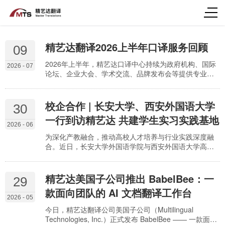
精艺达翻译2026上半年口译服务回顾
09
2026年上半年，精艺达口译中心持续为政府机构、国际
2026 - 07
论坛、企业大会、学术交流、品牌发布会等提供专业语
言服务。我们的服务足迹，从福建延伸至长沙、昆明、
深圳、武汉等城市；服务语言覆盖英语、俄语、西班牙
语、阿拉伯语、印尼语、匈牙利语、塞尔维亚语等多个
校企合作 | 长安大学、西安外国语大学
30
语种；服务内容涵盖同声传译、交替传译、陪同口译、
一行到访精艺达 共建学生实习实践基地
同传设备租赁及会议技术保障等多个领域。
2026 - 06
为深化产教融合，推动高校人才培养与行业实践深度融
合。近日，长安大学外国语学院与西安外国语大学高级
翻译学院一行到访精艺达翻译公司开展交流座谈。西安
外国语大学高级翻译学院与精艺达长期保持良好的交流
合作关系，并积极推动本次校企交流。活动期间，长安
精艺达美国子公司推出 BabelBee：一
29
大学外国语学院与精艺达翻译公司举行学生实习实践基
款面向团队的 AI 文档翻译工作台
地授牌仪式，双方围绕翻译人才培养、实践教学体系建
2026 - 05
设及校企协同育人等议题进行了深入交流。
今日，精艺达翻译公司美国子公司（Multilingual
Technologies, Inc.）正式发布 BabelBee —— 一款面向