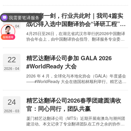
企业团队的 AI 文档翻译工作台。该平台将 AI 翻译的速
度与语种覆盖，与传统 CAT 工具的工作流、术语管理和
协作审校能力结合在一起，为法律、教育、医疗、出海
八年磨一剑，行业共此时｜我司4篇实
27
我需要笔译服务
企业、市场与产品等多种场景提供“上传即可交付”的多语
战心得入选中国翻译协会“译研工程”成
种文档翻译方案。
2026 - 04
果《译境重构：翻译服务实践案例集》
4月25日至26日，在湖北省武汉市举行的2026中国翻译
协会年会上，由中国翻译协会指导、翻译服务专业委员
会组织编撰，凝聚了翻译服务企业市场实践智慧，持续
八年潜心打磨的“最佳实践征文”活动优秀成果——《译境
重构：翻译服务实践案例集》作为“译研工程”成果正式发
精艺达翻译公司参加 GALA 2026
22
布。
#WorldReady 大会
2026 - 04
2026 年 4 月，全球化与本地化协会（GALA）年度盛会
——#WorldReady 大会在德国柏林顺利举行。精艺达翻
译公司（MTS）副总经理 Irene 携西班牙分公司负责人
Luz Sanchis 出席了本次盛会。作为 GALA 的长期会
员，精艺达始终坚持在国际舞台上倾听前沿声音，在变
精艺达翻译公司2026春季团建圆满收
24
革的浪潮中与全球伙伴共同探索语言服务的未来。
官：同心同行，团队共赢
2026 - 03
厦门精艺达翻译公司（MTS）近期开展南澳岛与潮州团
建活动。本文记录了专业翻译团队在工作之余的协作与
成长。精艺达深耕语言服务20余年，致力于提供高品质