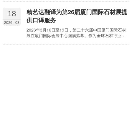
的翻译与本地化服务。
精艺达翻译为第26届厦门国际石材展提
18
供口译服务
2026 - 03
2026年3月16日至19日，第二十六届中国厦门国际石材
展在厦门国际会展中心圆满落幕。作为全球石材行业的
专业盛会，现场贸易洽谈氛围浓厚，吸引了大量海内外
客商参与。 图源：厦门国际石材展 精艺达翻译公司是厦
门本土老牌翻译服务提供商之一，已连续多年为石材展
提供专业语言支持。本届展会，精艺达派出多位具备行
业经验的中英双语口译员，参与了本届展会的现场翻译
工作，在展位对接和随行商务洽谈中提供语言服务。 现
场…