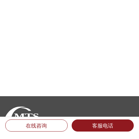
在线咨询
客服电话
厦门翻译公司地址：
福建省厦门市思明区后埭溪路28号皇达大厦15楼LM单元 (361004)