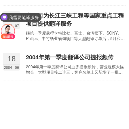
年半，出刊80期，无一期出现翻译质量问题，得到了社
会各界英语爱好者、驻厦外国友人和厦门日报社的广泛
好评。 虽然是公益性质的任务，我公司从一开始就组织
我公司为长江三峡工程等国家重点工程
13
我需要笔译服务
优秀的翻译和审校人员，认真做好每一期的翻译。地道
项目提供翻译服务
的英语、认真细致的审校、对新闻时事和地方风土人情
2004 - 07
的准确把握，保证了每一期的译文都是经得起推敲的…
继第一季度获得卡特比勒、富士、台湾松下、SONY、
Philips、中竹纸业缅甸项目等大型翻译订单后，5月和6
月份我公司分别签订了中国海洋石 油某特大型LNG项目
和中国长江三峡工程总公司三峡工程升船机项目的翻译
订单。这表明，我公司正以高水准的翻译质量、优秀的
2004年第一季度翻译公司捷报频传
18
项目管理和全面周到的服务参与 国家重点工程项目的建
设。 在LNG项目翻译过程中，我方日语翻译小组大量查
2004年第一季度翻译公司业务捷报频传，营业规模大幅
2004 - 06
找国际最新资料，研究讨论最新LNG技术，精…
增长，大型项目接二连三，客户名单上又新增了一批国
际知名企业。 新增客户中包括国际知名的企业如美国卡
特彼勒、美国运通卡公司、日本富士施乐、飞利浦、松
下电子等，国内大型企业如中国海洋石油公司、中国长
江三峡 开发总公司等，涉及的项目领域有电子、石化、
天燃气、工程机械、质量管理、金融、软件等多个领
域，单个项目字数都在几十万字以上。 精艺达翻译公司
的网站和…