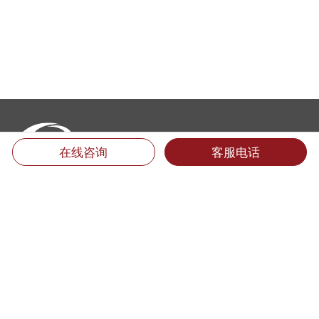
在线咨询
客服电话
厦门翻译公司地址：
福建省厦门市思明区后埭溪路28号皇达大厦15楼LM单元 (361004)
电话：400-6618-000 （只需市话费）
电话：0592-5185157 5185733 5185681 5185682 5185159
传真：0592-5185755
Email：info@mts.cn
翻译投诉及招聘信息