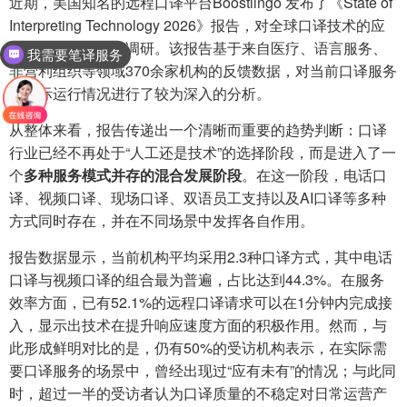
近期，美国知名的远程口译平台Boostlingo 发布了《State of
Interpreting Technology 2026》报告，对全球口译技术的应
用现状进行了系统调研。该报告基于来自医疗、语言服务、
我需要笔译服务
非营利组织等领域370余家机构的反馈数据，对当前口译服务
的实际运行情况进行了较为深入的分析。
从整体来看，报告传递出一个清晰而重要的趋势判断：口译
行业已经不再处于“人工还是技术”的选择阶段，而是进入了一
个
多
种
服
务
模式
并
存的混合
发
展
阶
段
。在这一阶段，电话口
译、视频口译、现场口译、双语员工支持以及AI口译等多种
方式同时存在，并在不同场景中发挥各自作用。
报告数据显示，当前机构平均采用2.3种口译方式，其中电话
口译与视频口译的组合最为普遍，占比达到44.3%。在服务
效率方面，已有52.1%的远程口译请求可以在1分钟内完成接
入，显示出技术在提升响应速度方面的积极作用。然而，与
此形成鲜明对比的是，仍有50%的受访机构表示，在实际需
要口译服务的场景中，曾经出现过“应有未有”的情况；与此同
时，超过一半的受访者认为口译质量的不稳定对日常运营产