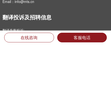
Email：info@mts.cn
翻译投诉及招聘信息
翻译质量投诉:
在线咨询
客服电话
0592-5185593转816
专职翻译招聘:
jobs@mts.cn
兼职翻译招聘:
linguist@mts.cn
我们是：
全球翻译百强企业
中国翻译协会理事单位
翻译公司