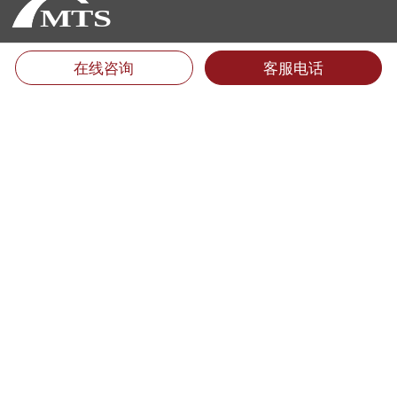
厦门翻译公司地址：
在线咨询
客服电话
福建省厦门市思明区后埭溪路28号皇达大厦15楼LM单元 (361004)
电话：400-6618-000 （只需市话费）
电话：0592-5185157 5185733 5185681 5185682 5185159
传真：0592-5185755
Email：info@mts.cn
翻译投诉及招聘信息
翻译质量投诉:
0592-5185593转816
专职翻译招聘:
jobs@mts.cn
兼职翻译招聘: