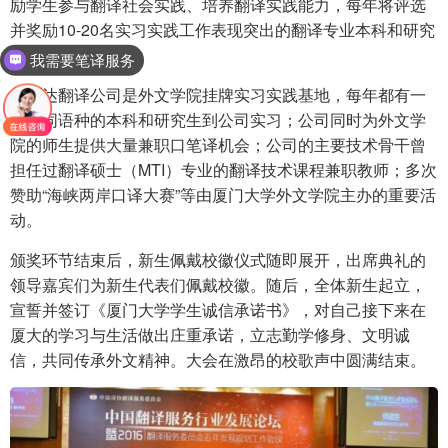
励学生参与翻译社会实践、培养翻译实践能力，每年将评选
并奖励10-20名实习实践工作表现突出的翻译专业本科和研究
生。
我需要笔译服务
精艺达翻译公司是外文学院挂牌实习实践基地，每年都有一
批不同语种的本科和研究生到公司实习；公司同时为外文学
院的师生提供大量兼职口笔译机会；公司的主要技术骨干曾
担任过翻译硕士（MTI）专业的翻译技术课程兼职教师；多次
赞助“海峡两岸口译大赛”等由厦门大学外文学院主办的重要活
动。
颁奖环节结束后，新生佩戴校徽仪式随即展开，出席典礼的
领导嘉宾们为新生代表们佩戴校徽。随后，全体新生起立，
宣誓并签订《厦门大学学生诚信承诺书》，对自己接下来在
厦大的学习与生活做出庄重承诺，立志勤学修身、文明诚
信，共同传承外文精神。大会在激昂的校歌声中圆满结束。