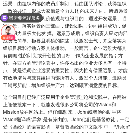
远景，由组织内部的成员所制订，藉由团队讨论，获得组织
一致的共识，形成大家愿意全力以赴 的未来方向。所谓远景
理论，就是结合个人价值观与组织目的，通过开发远景、瞄
我需要笔译服务
准远景、落实远景的三部曲，建设团队，迈向组织成功，促
使组织力量极大化发 挥。远景形成后，组织负责人应对内部
成员做简单、扼要且明确的陈述，以激发士气，并应落实为
组织目标和行动方案具体推动。一般而言，企业远景大都具
有前瞻 性的计划或开创性的目标，作为企业发展的指引方
针。在西方的管理论著中，许多杰出的企业大多具有一个特
点，就是强调企业远景的重要性，因为惟有借重远景， 才能
有效地培育与鼓舞组织内部所有人，激发个人潜能，激励员
工竭尽所能，增加组织生产力，达到顾客满意度的目标。
这个词目前已经广泛应用于企业管理理论和实践中。在网站
上随便搜索一下，就能发现很多公司将公司的Vision和
Mission放在网站上。但仔细想 来，John或者他的助手将
Vision翻译成“异象”是有缘由的。John他们是基督教徒，一定
受《圣经》的语言影响。基督教圣经的中文版本 中，“Vision”