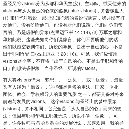
圣经又将visions分为从耶和华天主(父)、主耶稣、或天使来的
visions与从人自己的心来的假象(false visions)，并告诫世人
(1) 耶和华对我说、那些先知托我的名说假豫言．我并没有打
发他们、没有吩咐他们、也没有对他们说话．他们向你们预
言的、乃是虚假的异象(杰里迈亚书 14 : 14), (2) 万军之耶和
华如此说、这些先知向你们说豫言、你们不要听他们的话．
他们以虚空教训你们、所说的异象、是出于自己的心、不是
出于耶和华的口(杰里迈亚书 23 : 16)。可见，我们应慎用
visions这个字，不宜将「出于自己的心、不是出于耶和华的
口」的想法或假象，当作圣经上所说的visions。
有人将visions译为「梦想」、「远见」、或「远景」，最近
又有人译为「愿景」，这些都是世俗的用法。国家、企业、
团体、教会、学校领导人的重要气质 之一，都要具备对将来
前途与发展的visions。 这个visions 与圣经上的梦中景象
(visions)，并不相同，它完全是「从人自己的心」而来的想
法；但因与耶和华与主耶稣无关，所以不算「假象」。可
是，许多牧师与 教会对教会的发展计划，却喜欢用「我的异