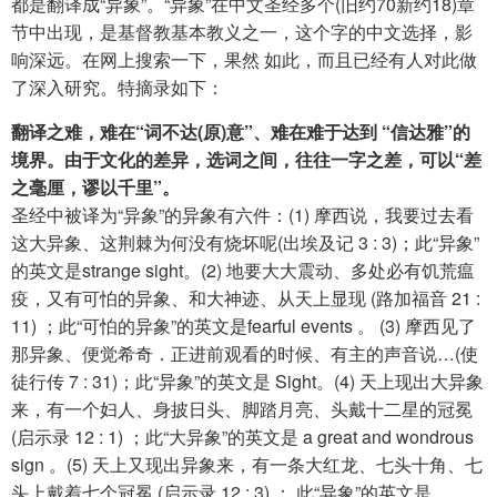
都是翻译成“异象”。“异象”在中文圣经多个(旧约70新约18)章
节中出现，是基督教基本教义之一，这个字的中文选择，影
响深远。在网上搜索一下，果然 如此，而且已经有人对此做
了深入研究。特摘录如下：
翻译之难，难在“词不达(原)意”、难在难于达到 “信达雅”的
境界。由于文化的差异，选词之间，往往一字之差，可以“差
之毫厘，谬以千里”。
圣经中被译为“异象”的异象有六件：(1) 摩西说，我要过去看
这大异象、这荆棘为何没有烧坏呢(出埃及记 3 : 3)；此“异象”
的英文是strange sight。(2) 地要大大震动、多处必有饥荒瘟
疫，又有可怕的异象、和大神迹、从天上显现 (路加福音 21 :
11) ；此“可怕的异象”的英文是fearful events 。 (3) 摩西见了
那异象、便觉希奇．正进前观看的时候、有主的声音说…(使
徒行传 7 : 31)；此“异象”的英文是 Sight。(4) 天上现出大异象
来，有一个妇人、身披日头、脚踏月亮、头戴十二星的冠冕
(启示录 12 : 1) ；此“大异象”的英文是 a great and wondrous
sign 。(5) 天上又现出异象来，有一条大红龙、七头十角、七
头上戴着七个冠冕 (启示录 12 : 3) ； 此“异象”的英文是