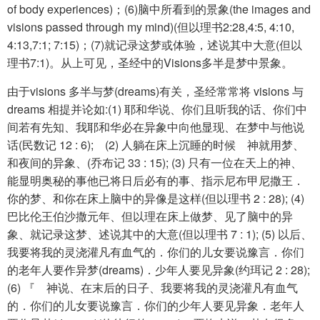
of body experiences)；(6)脑中所看到的景象(the images and
visions passed through my mind)(但以理书2:28,4:5, 4:10,
4:13,7:1; 7:15)；(7)就记录这梦或体验，述说其中大意(但以
理书7:1)。从上可见，圣经中的Visions多半是梦中景象。
由于visions 多半与梦(dreams)有关，圣经常常将 visions 与
dreams 相提并论如:(1) 耶和华说、你们且听我的话、你们中
间若有先知、我耶和华必在异象中向他显现、在梦中与他说
话(民数记 12 : 6); (2) 人躺在床上沉睡的时候 神就用梦、
和夜间的异象、(乔布记 33 : 15); (3) 只有一位在天上的神、
能显明奥秘的事他已将日后必有的事、指示尼布甲尼撒王．
你的梦、和你在床上脑中的异像是这样(但以理书 2 : 28); (4)
巴比伦王伯沙撒元年、但以理在床上做梦、见了脑中的异
象、就记录这梦、述说其中的大意(但以理书 7 : 1); (5) 以后、
我要将我的灵浇灌凡有血气的．你们的儿女要说豫言．你们
的老年人要作异梦(dreams)．少年人要见异象(约珥记 2 : 28);
(6) 『 神说、在末后的日子、我要将我的灵浇灌凡有血气
的．你们的儿女要说豫言．你们的少年人要见异象．老年人