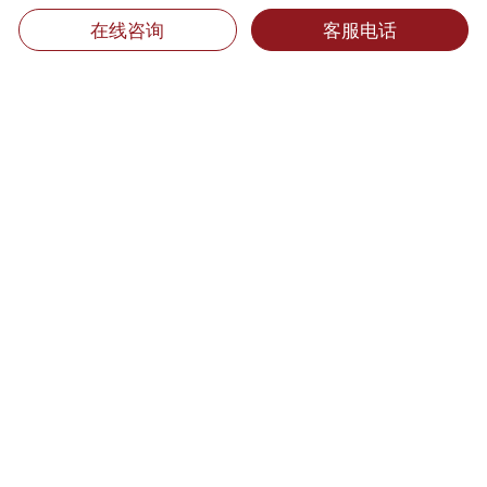
在线咨询
客服电话
专职翻译招聘:
jobs@mts.cn
兼职翻译招聘:
linguist@mts.cn
我们是：
全球翻译百强企业
中国翻译协会理事单位
翻译公司
美国翻译协会单位会员
微信公众
美国语言公司协会会员
号
日本翻译联盟会员
厦门市翻译协会会长单位
厦门市会议展览业协会会员单位
通过以下体系认证