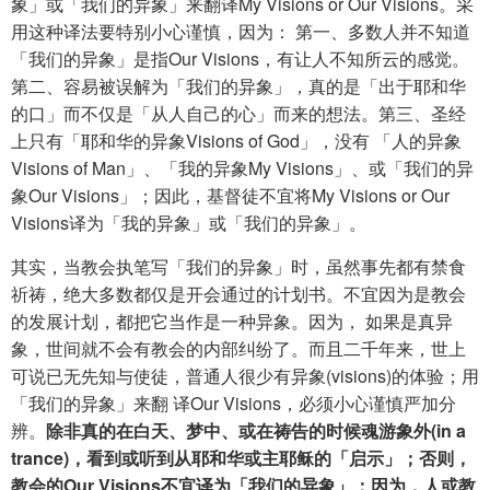
象」或「我们的异象」来翻译My Visions or Our Visions。采
用这种译法要特别小心谨慎，因为： 第一、多数人并不知道
「我们的异象」是指Our Visions，有让人不知所云的感觉。
第二、容易被误解为「我们的异象」，真的是「出于耶和华
的口」而不仅是「从人自己的心」而来的想法。第三、圣经
上只有「耶和华的异象Visions of God」，没有 「人的异象
Visions of Man」、「我的异象My Visions」、或「我们的异
象Our Visions」；因此，基督徒不宜将My Visions or Our
Visions译为「我的异象」或「我们的异象」。
其实，当教会执笔写「我们的异象」时，虽然事先都有禁食
祈祷，绝大多数都仅是开会通过的计划书。不宜因为是教会
的发展计划，都把它当作是一种异象。因为， 如果是真异
象，世间就不会有教会的内部纠纷了。而且二千年来，世上
可说已无先知与使徒，普通人很少有异象(visions)的体验；用
「我们的异象」来翻 译Our Visions，必须小心谨慎严加分
辨。
除非真的在白天、梦中、或在祷告的时候魂游象外(in a
trance)，看到或听到从耶和华或主耶稣的「启示」；否则，
教会的Our Visions不宜译为「我们的异象」；因为，人或教