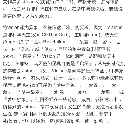
要作异梦(dreams)(使徒行传 2 : 17)。严格来说，梦有很多
种，但是只有耶和华在梦中显现、在梦中与他说话、要他说
豫言的梦，才算visions 。
将vision译为异象，不符信达「雅」的要求。因为，Visions
是耶和华天主(父)(LORD or God)、 主耶稣(Lord)、或天使
(Angels)为了「启示Revelation」、「预言」或「警示」世
人，向「先知」或「使徒」显现的梦中景象(以赛亚书
29:7)。「启示」与 Vision 乃一体的两面，从耶和华天主
(父)、主耶稣、或天使的显现目的是「启示」，从先知或使徒
的体验是vision。可见，Visions是何等的庄严神圣，用 异象
翻译visions，有欠贴切。由于「启示」多以梦中景象或梦景
显示，所以vision可译为「梦中景象」、「梦景」、「梦
象」、「梦中显示」、「梦 示」、「梦兆」、「梦警」、或
「梦中妙象」。但因圣经在一些诗歌、箴言、或转述…中，
所提到的visions，常常没有明示发生的背景，无法肯定都发
生在 梦中(如旧约中极少数先知的体验)；因此，非梦中
visions，也可以译为「奇(或殊)景妙象」或「妙象」。