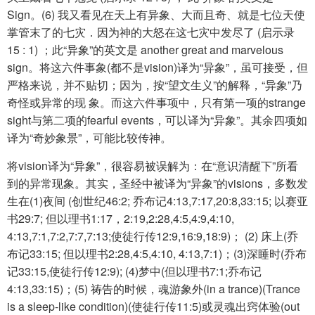
Sign。(6) 我又看见在天上有异象、大而且奇、就是七位天使
掌管末了的七灾．因为神的大怒在这七灾中发尽了 (启示录
15 : 1) ；此“异象”的英文是 another great and marvelous
sign。将这六件事象(都不是vision)译为“异象”，虽可接受，但
严格来说，并不贴切；因为，按“望文生义”的解释，“异象”乃
奇怪或异常的现 象。而这六件事项中，只有第一项的strange
sight与第二项的fearful events，可以译为“异象”。其余四项如
译为“奇妙象景”，可能比较传神。
将vision译为“异象”，很容易被误解为：在“意识清醒下”所看
到的异常现象。其实，圣经中被译为“异象”的visions，多数发
生在(1)夜间 (创世纪46:2; 乔布记4:13,7:17,20:8,33:15; 以赛亚
书29:7; 但以理书1:17，2:19,2:28,4:5,4:9,4:10,
4:13,7:1,7:2,7:7,7:13;使徒行传12:9,16:9,18:9)； (2) 床上(乔
布记33:15; 但以理书2:28,4:5,4:10, 4:13,7:1)；(3)深睡时(乔布
记33:15,使徒行传12:9); (4)梦中(但以理书7:1;乔布记
4:13,33:15)；(5) 祷告的时候，魂游象外(in a trance)(Trance
is a sleep-like condition)(使徒行传11:5)或灵魂出窍体验(out