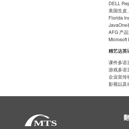
DELL Re
美国生皮
Florida I
Java
AFG 
Micro
精艺达英
课件多语
游戏多语
企业宣传
影视以及