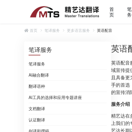
首
笔
页
务
首页
笔译服务
更多语言服务
英语配音
英语
笔译服务
英语配音
笔译服务
域宣传提
AI融合翻译
且具备更
手的首选
翻译语种
的宣传消
AI工具的选择和应用专题讲座
服务介绍
文档翻译
精艺达在
认证翻译
上我们的
艺达长期
创译和撰稿