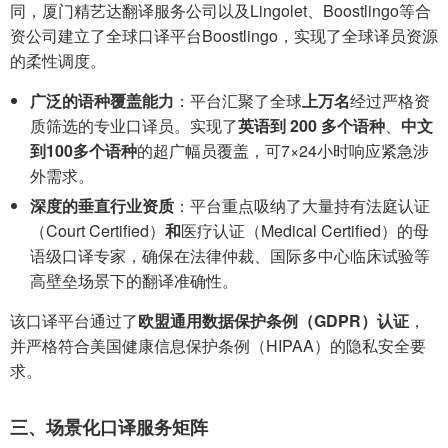
同，厦门精艺达翻译服务公司以及Lingolet、Boostlingo等合
资公司建立了全球口译平台Boostlingo，实现了全球译员资源
的柔性调度。
广泛的语种覆盖能力
：平台汇聚了全球
上万名
经过严格资
质筛选的专业口译员。实现了
英语到 200 多个语种
、
中文
到100多个语种
的超广幅员覆盖，可7×24小时响应紧急涉
外需求。
深度的垂直行业资质
：平台重点吸纳了大量持有法庭认证
（Court Certified）
和
医疗认证（Medical Certified）的母
语级口译专家，确保在法律仲裁、国际多中心临床试验等
高壁垒场景下的翻译准确性。
该口译平台通过了
欧盟通用数据保护条例（GDPR）认证
，
并严格符合美国健康信息保护条例（HIPAA）的隐私安全要
求。
三、场景化口译服务矩阵