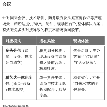
会议
针对国际会议、技术培训、商务谈判及法庭宣誓作证等严谨
场景，精艺达提供“译员、硬件、现场控台”的整体解决方案，
有效避免多头对接导致的权责不清与协同脱节。
对接模式
潜在风险
现场体验
多头分包
（译
职责划分模糊，
焦头烂额，主办
员、设备、技术
现场设备与译员
方充当“传话筒”
各自独立）
缺乏提前合练，
与“灭火队长”。
极易扯皮。
精艺达一体化全
单一责任主体，
稳健省心，拧开
包
（译员+设备
译员与技术团队
“自来水”式的全
+技术总控）
长期配合，默契
包服务。
度高。
我们的同传设备：