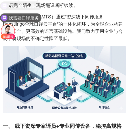
语完全陌生，现场翻译断断续续。
精艺达翻译公司
（MTS）通过“资深线下同传服务 +
我需要口译服务
Boostlingo全球口译云平台”的一体化闭环，为全球企业构建
了更安全、更高效的语言基础设施。我们致力于用专业与合
规，将现场的不确定性降至最低。
一、 线下资深专家译员
+专业同传设备，稳控高规格