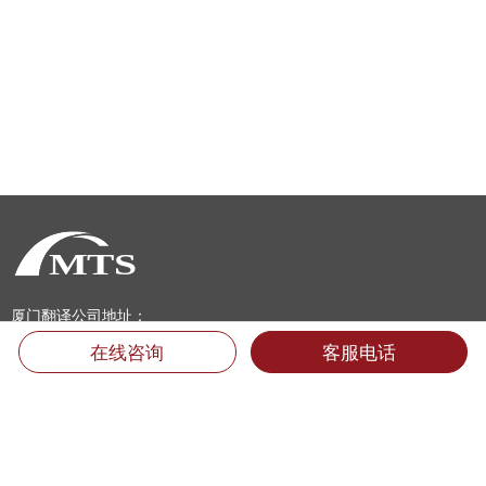
厦门翻译公司地址：
福建省厦门市思明区后埭溪路28号皇达大厦15楼LM单元 (361004)
在线咨询
客服电话
电话：400-6618-000 （只需市话费）
电话：0592-5185157 5185733 5185681 5185682 5185159
传真：0592-5185755
Email：info@mts.cn