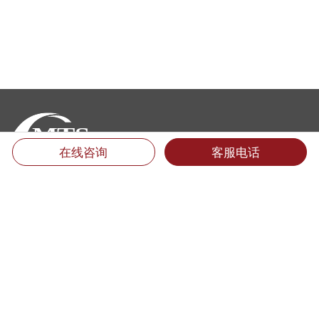
在线咨询
客服电话
厦门翻译公司地址：
福建省厦门市思明区后埭溪路28号皇达大厦15楼LM单元 (361004)
电话：400-6618-000 （只需市话费）
电话：0592-5185157 5185733 5185681 5185682 5185159
传真：0592-5185755
Email：info@mts.cn
翻译投诉及招聘信息
翻译质量投诉: