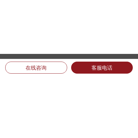
在线咨询
客服电话
厦门翻译公司地址：
福建省厦门市思明区后埭溪路28号皇达大厦15楼LM单元 (361004)
电话：400-6618-000 （只需市话费）
电话：0592-5185157 5185733 5185681 5185682 5185159
传真：0592-5185755
Email：info@mts.cn
翻译投诉及招聘信息