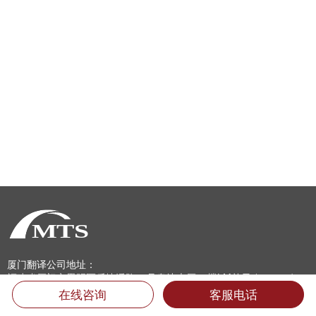
厦门翻译公司地址：
福建省厦门市思明区后埭溪路28号皇达大厦15楼LM单元 (361004)
电话：400-6618-000 （只需市话费）
在线咨询
客服电话
电话：0592-5185157 5185733 5185681 5185682 5185159