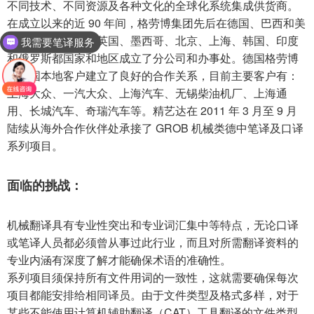
不同技术、不同资源及各种文化的全球化系统集成供货商。
在成立以来的近 90 年间，格劳博集团先后在德国、巴西和美
国建立了工厂，在英国、墨西哥、北京、上海、韩国、印度
我需要笔译服务
和俄罗斯都国家和地区成立了分公司和办事处。德国格劳博
与中国本地客户建立了良好的合作关系，目前主要客户有：
上海大众、一汽大众、上海汽车、无锡柴油机厂、上海通
用、长城汽车、奇瑞汽车等。精艺达在 2011 年 3 月至 9 月
陆续从海外合作伙伴处承接了 GROB 机械类德中笔译及口译
系列项目。
面临的挑战：
机械翻译具有专业性突出和专业词汇集中等特点，无论口译
或笔译人员都必须曾从事过此行业，而且对所需翻译资料的
专业内涵有深度了解才能确保术语的准确性。
系列项目须保持所有文件用词的一致性，这就需要确保每次
项目都能安排给相同译员。由于文件类型及格式多样，对于
某些不能使用计算机辅助翻译（CAT）工具翻译的文件类型