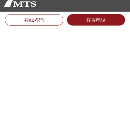
厦门翻译公司地址：
在线咨询
客服电话
福建省厦门市思明区后埭溪路28号皇达大厦15楼LM单元 (361004)
电话：400-6618-000 （只需市话费）
电话：0592-5185157 5185733 5185681 5185682 5185159
传真：0592-5185755
Email：info@mts.cn
翻译投诉及招聘信息
翻译质量投诉:
0592-5185593转816
专职翻译招聘:
jobs@mts.cn
兼职翻译招聘:
linguist@mts.cn