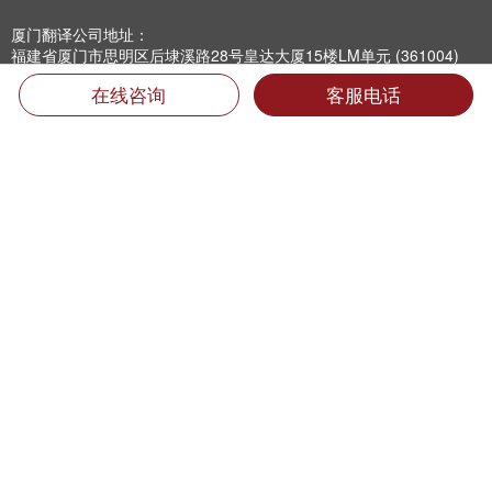
厦门翻译公司地址：
福建省厦门市思明区后埭溪路28号皇达大厦15楼LM单元 (361004)
电话：400-6618-000 （只需市话费）
在线咨询
客服电话
电话：0592-5185157 5185733 5185681 5185682 5185159
传真：0592-5185755
Email：info@mts.cn
翻译投诉及招聘信息
翻译质量投诉:
0592-5185593转816
专职翻译招聘:
jobs@mts.cn
兼职翻译招聘:
linguist@mts.cn