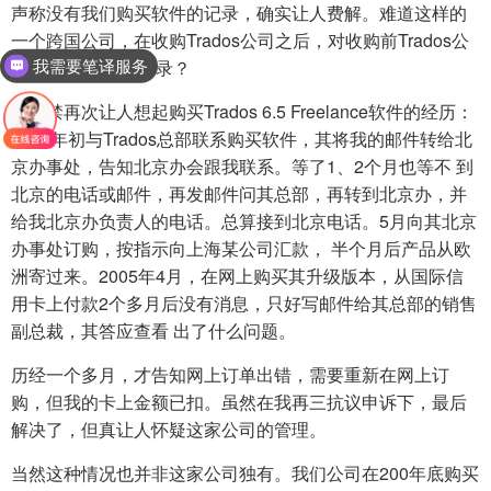
声称没有我们购买软件的记录，确实让人费解。难道这样的
一个跨国公司，在收购Trados公司之后，对收购前Trados公
司软件用户 没有记录？
我需要笔译服务
这不禁再次让人想起购买Trados 6.5 Freelance软件的经历：
2004年初与Trados总部联系购买软件，其将我的邮件转给北
京办事处，告知北京办会跟我联系。等了1、2个月也等不 到
北京的电话或邮件，再发邮件问其总部，再转到北京办，并
给我北京办负责人的电话。总算接到北京电话。5月向其北京
办事处订购，按指示向上海某公司汇款， 半个月后产品从欧
洲寄过来。2005年4月，在网上购买其升级版本，从国际信
用卡上付款2个多月后没有消息，只好写邮件给其总部的销售
副总裁，其答应查看 出了什么问题。
历经一个多月，才告知网上订单出错，需要重新在网上订
购，但我的卡上金额已扣。虽然在我再三抗议申诉下，最后
解决了，但真让人怀疑这家公司的管理。
当然这种情况也并非这家公司独有。我们公司在200年底购买