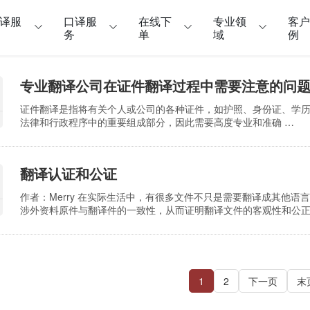
译服
口译服
在线下
专业领
客
务
单
域
例
专业翻译公司在证件翻译过程中需要注意的问
证件翻译是指将有关个人或公司的各种证件，如护照、身份证、学
法律和行政程序中的重要组成部分，因此需要高度专业和准确 …
翻译认证和公证
作者：Merry 在实际生活中，有很多文件不只是需要翻译成其他
涉外资料原件与翻译件的一致性，从而证明翻译文件的客观性和公正性。这个
译公司对需要翻译盖章的文件做了以下大致归类： 1、身份证明类
曾用名公证、未婚证明、结婚证、离婚证、怀孕…
1
2
下一页
末