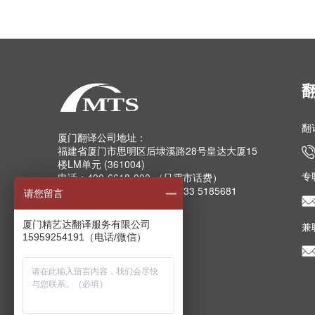
翻
厦门翻译公司地址：
福建省厦门市思明区后埭溪路28号皇达大厦15
楼LM单元 (361004)
专
电话：400-6618-000 （只需市话费）
电话：0592-5185157 5185733 5185681
请您留言
5185682 5185159
传真：0592-5185755
厦门精艺达翻译服务有限公司
兼
Email：info@mts.cn
15959254191（电话/微信）