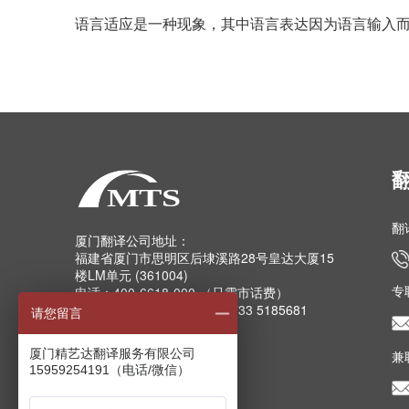
语言适应是一种现象，其中语言表达因为语言输入而
翻
厦门翻译公司地址：
福建省厦门市思明区后埭溪路28号皇达大厦15
楼LM单元 (361004)
专
电话：400-6618-000 （只需市话费）
电话：0592-5185157 5185733 5185681
请您留言
5185682 5185159
传真：0592-5185755
厦门精艺达翻译服务有限公司
兼
Email：info@mts.cn
15959254191（电话/微信）