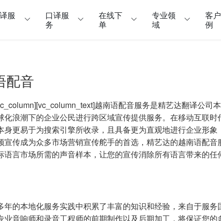
译服
口译服
在线下
专业领
客
务
单
域
例
语配音
ow][vc_column][vc_column_text]越南语配音服务是
球化浪潮下的企业公民进行跨区域宣传提供服务。在移动互联时
本身更易于为搜索引擎所收录，且具备更为直观地进行企业形象
频宣传成为众多市场营销宣传舵手的首选，精艺达的越南语配音
标语言市场所需的声音样本，让您的宣传消除所有语言带来的任
多年的本地化服务实践中积累了丰富的知识和经验，来自于服务
专业音响师和录音工程师的前期制作以及后期加工，将保证您的