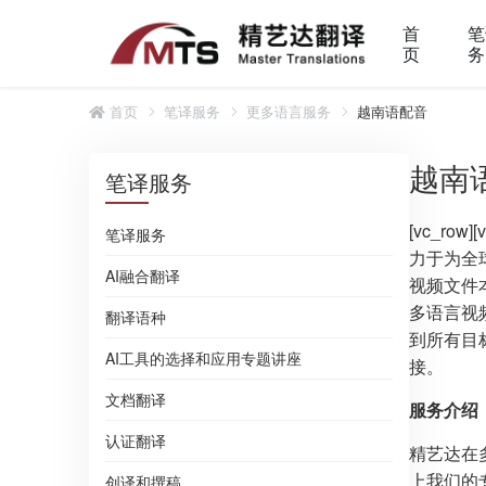
首
笔
页
务
首页
笔译服务
更多语言服务
越南语配音
越南
笔译服务
[vc_r
笔译服务
力于为全
AI融合翻译
视频文件
多语言视
翻译语种
到所有目
AI工具的选择和应用专题讲座
接。
文档翻译
服务介绍
认证翻译
精艺达在
上我们的
创译和撰稿