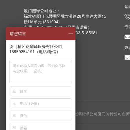
翻
厦门翻译公司地址：
福建省厦门市思明区后埭溪路28号皇达大厦15
楼LM单元 (361004)
专
电话：400-6618-000 （只需市话费）
电话：0592-5185157 5185733 5185681
请您留言
5185682 5185159
传真：0592-5185755
厦门精艺达翻译服务有限公司
兼
Email：info@mts.cn
15959254191（电话/微信）
厦门翻译公司分支机构
上海翻译公司
厦门同传公司
台湾