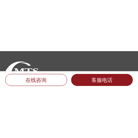
在线咨询
客服电话
厦门翻译公司地址：
福建省厦门市思明区后埭溪路28号皇达大厦15楼LM单元 (361004)
电话：400-6618-000 （只需市话费）
电话：0592-5185157 5185733 5185681 5185682 5185159
传真：0592-5185755
Email：info@mts.cn
翻译投诉及招聘信息