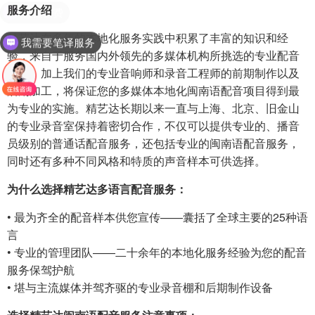
服务介绍
精艺达在多年的本地化服务实践中积累了丰富的知识和经
我需要笔译服务
验，来自于服务国内外领先的多媒体机构所挑选的专业配音
人员，加上我们的专业音响师和录音工程师的前期制作以及
后期加工，将保证您的多媒体本地化闽南语配音项目得到最
为专业的实施。精艺达长期以来一直与上海、北京、旧金山
的专业录音室保持着密切合作，不仅可以提供专业的、播音
员级别的普通话配音服务，还包括专业的闽南语配音服务，
同时还有多种不同风格和特质的声音样本可供选择。
为什么选择精艺达多语言配音服务：
• 最为齐全的配音样本供您宣传——囊括了全球主要的25种语
言
• 专业的管理团队——二十余年的本地化服务经验为您的配音
服务保驾护航
• 堪与主流媒体并驾齐驱的专业录音棚和后期制作设备