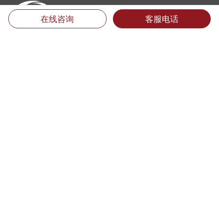
在线咨询
客服电话
厦门翻译公司地址：
福建省厦门市思明区后埭溪路28号皇达大厦15楼LM单元 (361004)
电话：400-6618-000 （只需市话费）
电话：0592-5185157 5185733 5185681 5185682 5185159
传真：0592-5185755
Email：info@mts.cn
翻译投诉及招聘信息
翻译质量投诉:
0592-5185593转816
专职翻译招聘:
jobs@mts.cn
兼职翻译招聘: