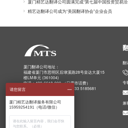
厦门精艺达翻译公司圆满完成“第七届中国投资贸易洽
精艺达翻译公司成为“美国翻译协会”企业会员
翻
厦门翻译公司地址：
福建省厦门市思明区后埭溪路28号皇达大厦15
楼LM单元 (361004)
专
电话：400-6618-000 （只需市话费）
电话：0592-5185157 5185733 5185681
请您留言
5185682 5185159
传真：0592-5185755
厦门精艺达翻译服务有限公司
兼
Email：info@mts.cn
15959254191（电话/微信）