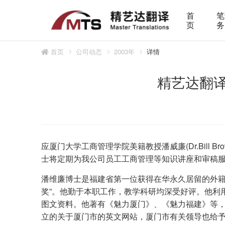
首
笔
页
务
首页
公司动态
2003年
详情
精艺达翻译
应厦门大学工商管理学院美籍教授潘威廉(Dr.Bill B
士将定期为我公司员工工商管理等知识讲座和审稿
潘维廉博士是福建省第一位获得在华永久居留的外籍专
奖”。他勤于本职工作，教学科研均深受好评。他利
图文资料。他著有《魅力厦门》、《魅力福建》等，为外
立的关于厦门市的英文网站，厦门市有关领导也给